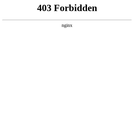
bet365下载iOS安卓| bet365官方
下载
欢迎来到bet365下载iOS安卓| bet365官方下载aaa！
网站首页
关于我们
产品展示
新闻动态